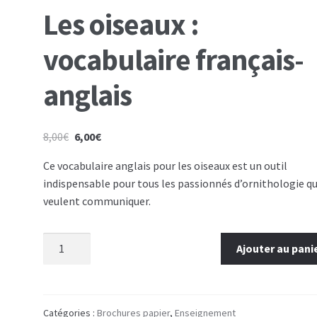
Les oiseaux :
vocabulaire français-
anglais
8,00
€
6,00
€
Ce vocabulaire anglais pour les oiseaux est un outil
indispensable pour tous les passionnés d’ornithologie qu
veulent communiquer.
quantité de Les oiseaux : vocabulaire français-anglai
Ajouter au pani
Catégories :
Brochures papier
,
Enseignement