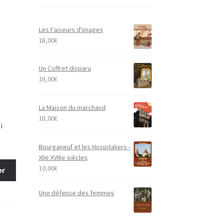
Les Faiseurs d'images
18,00
€
Un Coffret disparu
18,00
€
La Maison du marchand
18,00
€
i
Bourganeuf et les Hospitaliers -
XIIe XVIIIe siècles
s
10,00
€
er
Une défense des femmes