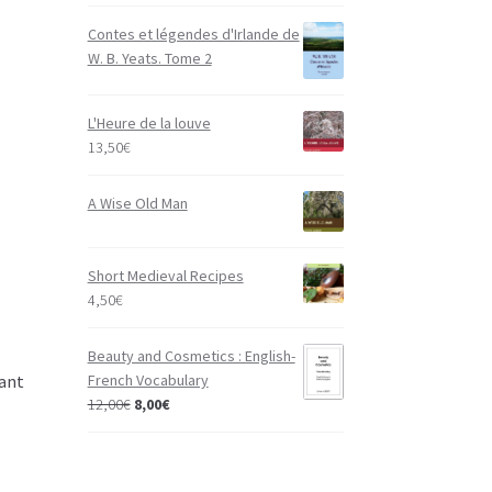
Contes et légendes d'Irlande de
W. B. Yeats. Tome 2
L'Heure de la louve
13,50
€
A Wise Old Man
Short Medieval Recipes
4,50
€
s
Beauty and Cosmetics : English-
French Vocabulary
nant
12,00
€
8,00
€