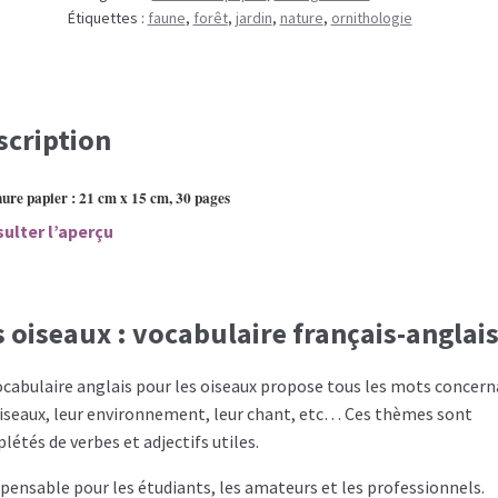
Étiquettes :
faune
,
forêt
,
jardin
,
nature
,
ornithologie
scription
ure papier : 21 cm x 15 cm, 30 pages
ulter l’aperçu
s oiseaux : vocabulaire français-anglai
ocabulaire anglais pour les oiseaux propose tous les mots concer
oiseaux, leur environnement, leur chant, etc… Ces thèmes sont
létés de verbes et adjectifs utiles.
spensable pour les étudiants, les amateurs et les professionnels.