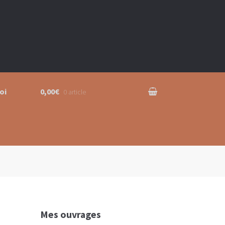
oi
0,00€
0 article
Mes ouvrages