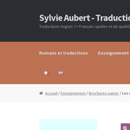
Sylvie Aubert - Traducti
Aller à la navigation
Aller au contenu
Traductions Anglais <> Français rapides et de qualit
Romans et traductions
Enseignement
Accueil
Blog
Boutique
Commande
Contact
Accueil
/
Enseignement
/
Brochures papier
/ Les 
Romans et traductions
Traduction
Votre P