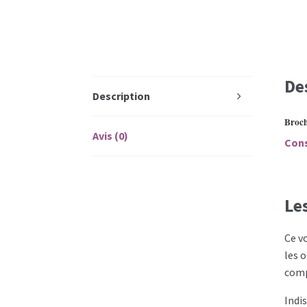
De
Description
Broch
Avis (0)
Cons
Le
Ce v
les 
comp
Indi