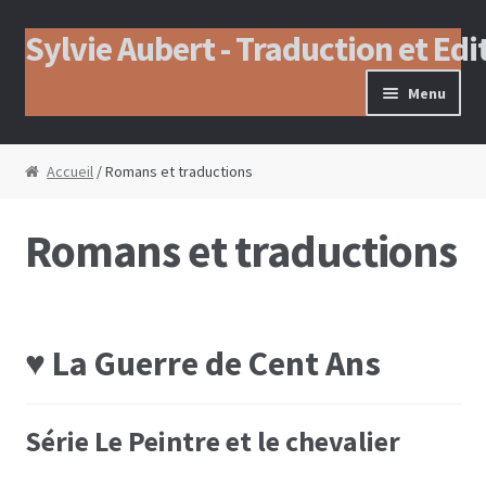
Sylvie Aubert - Traduction et Edi
Aller à la navigation
Aller au contenu
Menu
Accueil
/ Romans et traductions
Romans et traductions
♥ La Guerre de Cent Ans
Série Le Peintre et le chevalier