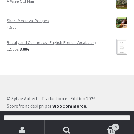
A Wise Old Man
Short Medieval Recipes
4,50
€
Beauty and Cosmetics : English-French Vocabulary
12,00
€
8,00
€
© Sylvie Aubert - Traduction et Edition 2026
Storefront design par
WooCommerce
.
Recherche pour :
0