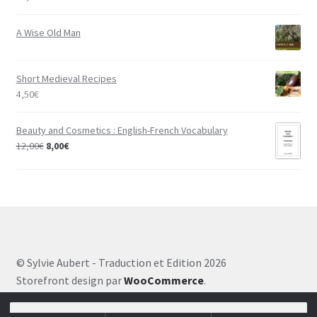
A Wise Old Man
Short Medieval Recipes
4,50
€
Beauty and Cosmetics : English-French Vocabulary
12,00
€
8,00
€
© Sylvie Aubert - Traduction et Edition 2026
Storefront design par
WooCommerce
.
Recherche pour :