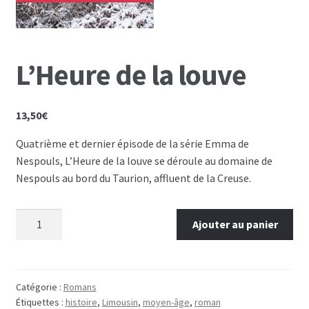
L’Heure de la louve
13,50
€
Quatrième et dernier épisode de la série Emma de
Nespouls, L’Heure de la louve se déroule au domaine de
Nespouls au bord du Taurion, affluent de la Creuse.
quantité de L'Heure de la louve
Ajouter au panier
Catégorie :
Romans
Étiquettes :
histoire
,
Limousin
,
moyen-âge
,
roman