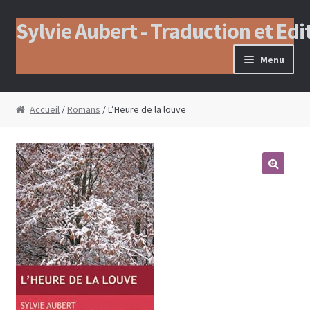
Sylvie Aubert - Traduction et Edi
Aller à la navigation
Aller au contenu
Menu
Accueil
/
Romans
/ L’Heure de la louve