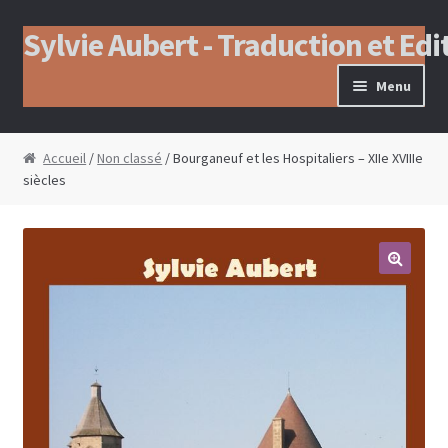
Sylvie Aubert - Traduction et Edi
Aller à la navigation
Aller au contenu
Menu
Accueil
/
Non classé
/ Bourganeuf et les Hospitaliers – XIIe XVIIIe
siècles