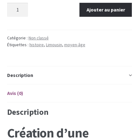
quantité de Bourganeuf et les Hospitaliers - XIIe XVIIIe
Ajouter au panier
siècles
Catégorie :
Non classé
Étiquettes :
histoire
,
Limousin
,
moyen-âge
Description
Avis (0)
Description
Création d’une