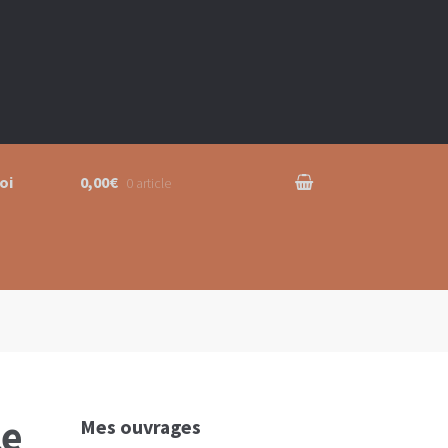
oi
0,00€
0 article
le
Mes ouvrages