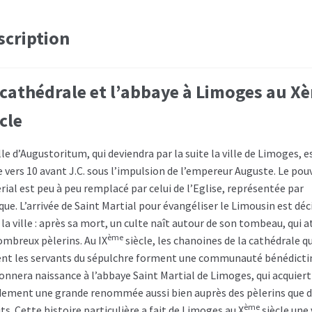
scription
 cathédrale et l’abbaye à Limoges au X
cle
lle d’Augustoritum, qui deviendra par la suite la ville de Limoges, e
e vers 10 avant J.C. sous l’impulsion de l’empereur Auguste. Le pou
rial est peu à peu remplacé par celui de l’Eglise, représentée par
que. L’arrivée de Saint Martial pour évangéliser le Limousin est déc
la ville : après sa mort, un culte naît autour de son tombeau, qui a
ème
ombreux pèlerins. Au IX
siècle, les chanoines de la cathédrale qu
ent les servants du sépulchre forment une communauté bénédicti
donnera naissance à l’abbaye Saint Martial de Limoges, qui acquiert
dement une grande renommée aussi bien auprès des pèlerins que 
ème
ts. Cette histoire particulière a fait de Limoges au X
siècle une 