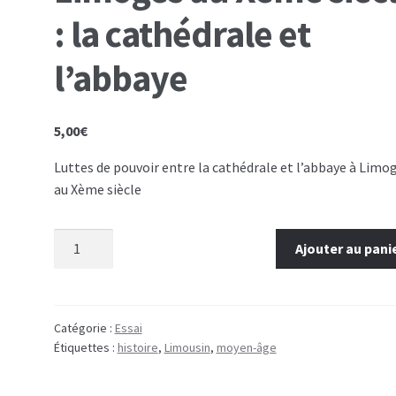
: la cathédrale et
l’abbaye
5,00
€
Luttes de pouvoir entre la cathédrale et l’abbaye à Limo
au Xème siècle
quantité de Limoges au Xème siècle : la cathédrale et
Ajouter au pani
l'abbaye
Catégorie :
Essai
Étiquettes :
histoire
,
Limousin
,
moyen-âge