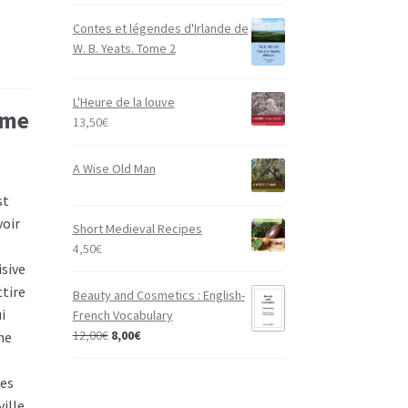
Contes et légendes d'Irlande de
W. B. Yeats. Tome 2
L'Heure de la louve
ème
13,50
€
A Wise Old Man
st
voir
Short Medieval Recipes
4,50
€
isive
ttire
Beauty and Cosmetics : English-
i
French Vocabulary
12,00
€
8,00
€
ne
des
ville