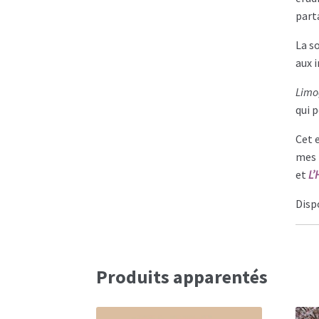
part
La s
aux 
Limo
qui 
Cet e
mes
et
L’
Disp
Produits apparentés