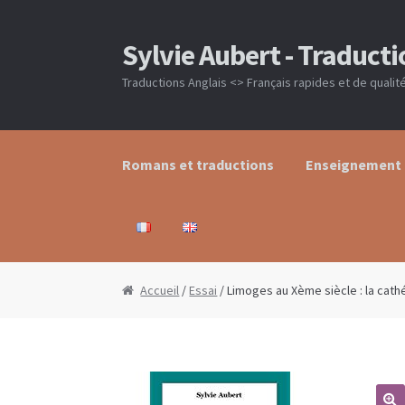
Sylvie Aubert - Traducti
Aller à la navigation
Aller au contenu
Traductions Anglais <> Français rapides et de qualit
Romans et traductions
Enseignement
Accueil
Blog
Boutique
Commande
Contact
Accueil
/
Essai
/ Limoges au Xème siècle : la cath
Romans et traductions
Traduction
Votre P