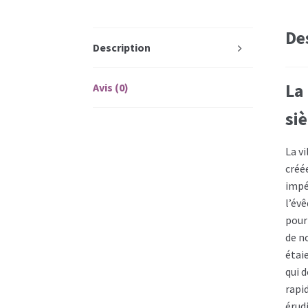
De
Description
La
Avis (0)
siè
La vi
créé
impé
l’évê
pour 
de n
étai
qui 
rapi
érudi