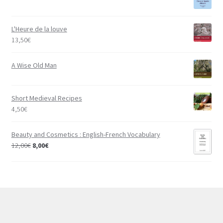
L'Heure de la louve
13,50
€
A Wise Old Man
Short Medieval Recipes
4,50
€
Beauty and Cosmetics : English-French Vocabulary
12,00
€
8,00
€