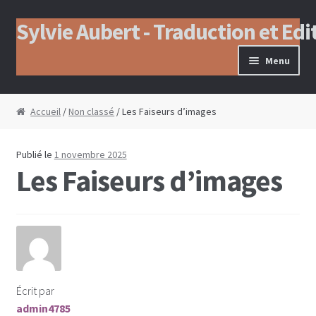
Sylvie Aubert - Traduction et Edi
Aller à la navigation
Aller au contenu
Menu
Accueil
/
Non classé
/ Les Faiseurs d’images
Publié le
1 novembre 2025
Les Faiseurs d’images
Écrit par
admin4785