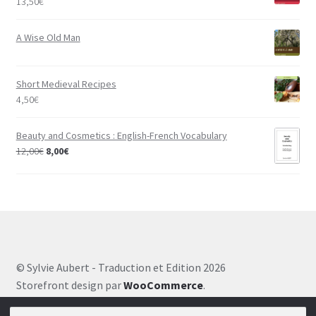
13,50
€
A Wise Old Man
Short Medieval Recipes
4,50
€
Beauty and Cosmetics : English-French Vocabulary
12,00
€
8,00
€
© Sylvie Aubert - Traduction et Edition 2026
Storefront design par
WooCommerce
.
Recherche pour :