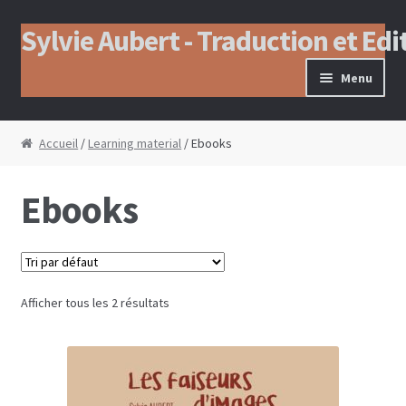
Sylvie Aubert - Traduction et Edi
Aller à la navigation
Aller au contenu
Menu
Accueil
/
Learning material
/ Ebooks
Ebooks
Afficher tous les 2 résultats